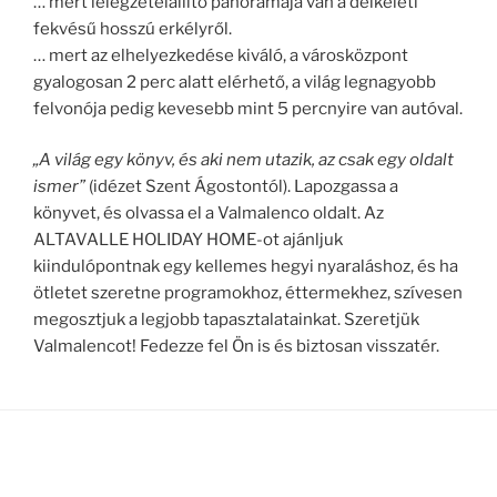
… mert lélegzetelállító panorámája van a délkeleti
fekvésű hosszú erkélyről.
… mert az elhelyezkedése kiváló, a városközpont
gyalogosan 2 perc alatt elérhető, a világ legnagyobb
felvonója pedig kevesebb mint 5 percnyire van autóval.
„A világ egy könyv, és aki nem utazik, az csak egy oldalt
ismer”
(idézet Szent Ágostontól). Lapozgassa a
könyvet, és olvassa el a Valmalenco oldalt. Az
ALTAVALLE HOLIDAY HOME-ot ajánljuk
kiindulópontnak egy kellemes hegyi nyaraláshoz, és ha
ötletet szeretne programokhoz, éttermekhez, szívesen
megosztjuk a legjobb tapasztalatainkat. Szeretjük
Valmalencot! Fedezze fel Ön is és biztosan visszatér.