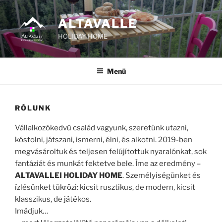
Tartalomhoz
ALTAVALLE
HOLIDAY HOME
Menü
RÓLUNK
Vállalkozókedvű család vagyunk, szeretünk utazni,
kóstolni, játszani, ismerni, élni, és alkotni. 2019-ben
megvásároltuk és teljesen felújítottuk nyaralónkat, sok
fantáziát és munkát fektetve bele. Íme az eredmény –
ALTAVALLEI HOLIDAY HOME
. Személyiségünket és
ízlésünket tükrözi: kicsit rusztikus, de modern, kicsit
klasszikus, de játékos.
Imádjuk…